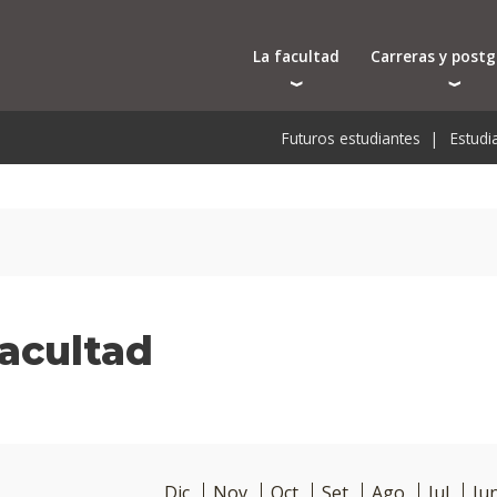
La facultad
Carreras y post
Autoridades
Carreras universit
Bec
Futuros estudiantes
Estudi
Docentes
Tecnicaturas
Bec
Investigación
Postgrados
Bec
Laboratorios e infraestructura
Programas y semin
De
Cursos cortos
Pre
Toda la oferta ac
acultad
Dic
Nov
Oct
Set
Ago
Jul
Ju