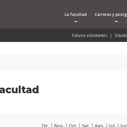
La facultad
Carreras y post
Autoridades
Carreras universit
Bec
Futuros estudiantes
Estudi
Docentes
Tecnicaturas
Bec
Investigación
Postgrados
Bec
Laboratorios e infraestructura
Programas y semin
De
Cursos cortos
Pre
Toda la oferta ac
acultad
Dic
Nov
Oct
Set
Ago
Jul
Ju