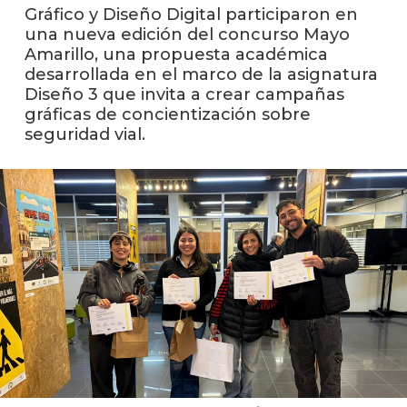
anter
Gráfico y Diseño Digital participaron en
una nueva edición del concurso Mayo
Testi
Amarillo, una propuesta académica
desarrollada en el marco de la asignatura
La
Diseño 3 que invita a crear campañas
facul
gráficas de concientización sobre
en
seguridad vial.
los
medio
Blog
de
análisi
y
tende
en
diseñ