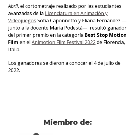
anter
Abril
, el cortometraje realizado por las estudiantes
avanzadas de la
Licenciatura en Animación y
Testi
Videojuegos
Sofía Caponnetto y Eliana Fernández —
junto a la docente María Podestá—, resultó ganador
La
facul
del primer premio en la categoría
Best Stop Motion
en
Film
en el
Animotion Film Festival 2022
de Florencia,
los
Italia.
medio
Los ganadores se dieron a conocer el 4 de julio de
Blog
2022.
de
análisi
y
tende
en
diseñ
Miembro de: