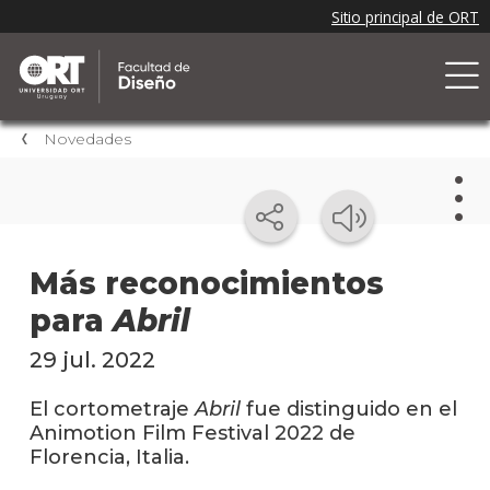
Novedades
Nov
Más reconocimientos
para
Abril
Nove
de la
facul
29 jul. 2022
Próxi
El cortometraje
Abril
fue distinguido en el
event
Animotion Film Festival 2022 de
Florencia, Italia.
Event