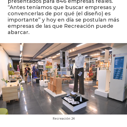
presentados para 846 empresas reales.
anter
“Antes teníamos que buscar empresas y
convencerlas de por qué (el diseño) es
Testi
importante” y hoy en día se postulan más
empresas de las que Recreación puede
La
abarcar.
facul
en
los
medio
Blog
de
análisi
y
tende
en
diseñ
Recreación 24