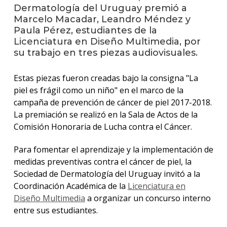
anter
Dermatología del Uruguay premió a
Marcelo Macadar, Leandro Méndez y
Testi
Paula Pérez, estudiantes de la
Licenciatura en Diseño Multimedia, por
La
su trabajo en tres piezas audiovisuales.
facul
en
los
Estas piezas fueron creadas bajo la consigna "La
medio
piel es frágil como un niño" en el marco de la
campaña de prevención de cáncer de piel 2017-2018.
Blog
La premiación se realizó en la Sala de Actos de la
de
Comisión Honoraria de Lucha contra el Cáncer.
análisi
y
tende
Para fomentar el aprendizaje y la implementación de
en
medidas preventivas contra el cáncer de piel, la
diseñ
Sociedad de Dermatología del Uruguay invitó a la
Coordinación Académica de la
Licenciatura en
Diseño Multimedia
a organizar un concurso interno
entre sus estudiantes.