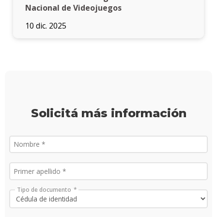
Nacional de Videojuegos
Iniciá
tu
10 dic. 2025
inscri
Solici
más
infor
Solicitá más información
Tipo de documento