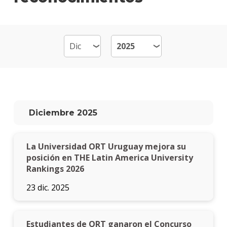
y
Vide
Mater
Qué
hace
los
gradu
Diciembre 2025
Por
qué
estud
La Universidad ORT Uruguay mejora su
Anima
y
posición en THE Latin America University
Video
Rankings 2026
23 dic. 2025
Doce
Becas
dispo
Estudiantes de ORT ganaron el Concurso