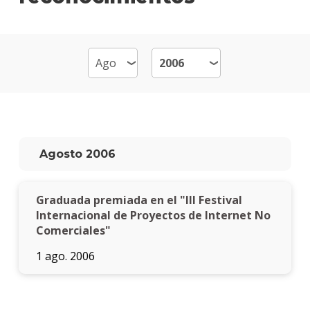
y
Vide
Mater
Qué
hace
los
gradu
Agosto 2006
Por
qué
estud
Graduada premiada en el "III Festival
Anima
y
Internacional de Proyectos de Internet No
Video
Comerciales"
1 ago. 2006
Doce
Becas
dispo