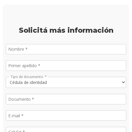
Iniciá
tu
inscri
Solicitá más información
Solici
más
infor
Tipo de documento