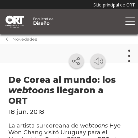
Novedades
Nov
De Corea al mundo: los
webtoons
llegaron a
Nove
de la
ORT
facul
18 jun. 2018
Próxi
event
La artista surcoreana de
webtoons
Hye
Won Chang visitó Uruguay para el
Event