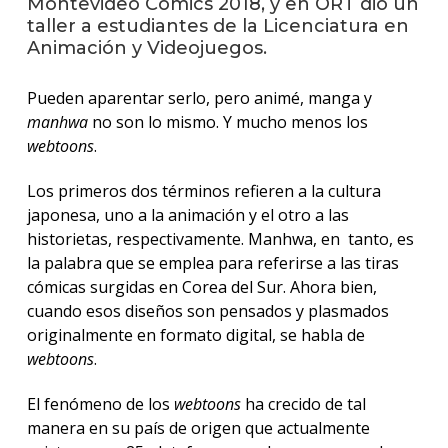
Montevideo Comics 2018, y en ORT dio un
anter
taller a estudiantes de la Licenciatura en
Animación y Videojuegos.
Testi
La
Pueden aparentar serlo, pero animé, manga y
facul
manhwa
no son lo mismo. Y mucho menos los
en
webtoons
.
los
medio
Los primeros dos términos refieren a la cultura
japonesa, uno a la animación y el otro a las
Blog
de
historietas, respectivamente. Manhwa, en tanto, es
análisi
la palabra que se emplea para referirse a las tiras
y
cómicas surgidas en Corea del Sur. Ahora bien,
tende
en
cuando esos diseños son pensados y plasmados
diseñ
originalmente en formato digital, se habla de
webtoons
.
El fenómeno de los
webtoons
ha crecido de tal
manera en su país de origen que actualmente