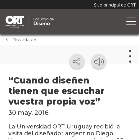
Novedades
Nov
“Cuando diseñen
tienen que escuchar
Nove
de la
vuestra propia voz”
facul
30 may. 2016
Próxi
event
La Universidad ORT Uruguay recibió la
visita del diseñador argentino Diego
Event