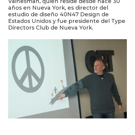
Vainesman, quien reside desde hace 30
anter
años en Nueva York, es director del
estudio de diseño 40N47 Design de
Testi
Estados Unidos y fue presidente del Type
Directors Club de Nueva York.
La
facul
en
los
medio
Blog
de
análisi
y
tende
en
diseñ