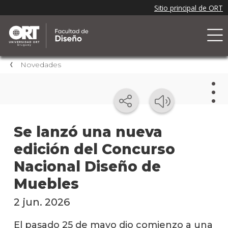
Novedades
Nov
Se lanzó una nueva
edición del Concurso
Nove
de la
Nacional Diseño de
facul
Muebles
Próxi
event
2 jun. 2026
Event
El pasado 25 de mayo dio comienzo a una