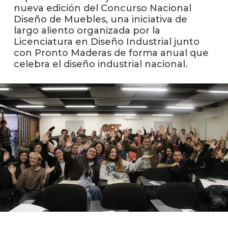
anter
nueva edición del Concurso Nacional
Diseño de Muebles, una iniciativa de
Testi
largo aliento organizada por la
Licenciatura en Diseño Industrial junto
La
con Pronto Maderas de forma anual que
facul
celebra el diseño industrial nacional.
en
los
medio
Blog
de
análisi
y
tende
en
diseñ