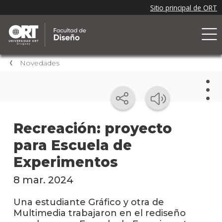
Novedades
Nov
Recreación: proyecto
para Escuela de
Nove
de la
Experimentos
facul
8 mar. 2024
Próxi
event
Una estudiante Gráfico y otra de
Multimedia trabajaron en el rediseño
Event