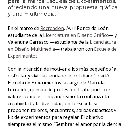
para la marca Escuela de Experimentos,
anter
ofreciendo una nueva propuesta gráfica
y una multimedia.
Testi
La
En el marco de
Recreación
, Avril Ponce de León —
facul
estudiante de la
Licenciatura en Diseño Gráfico
— y
en
Valentina Carrasco —estudiante de la
Licenciatura
los
en Diseño Multimedia
— trabajaron con
Escuela de
medio
Experimentos
.
Blog
de
Con la intención de motivar a los más pequeños “a
análisi
disfrutar y vivir la ciencia en lo cotidiano”, nació
y
Escuela de Experimentos, a cargo de Marcela
tende
en
Ferrando, química de profesión. Trabajando con
diseñ
valores como el compañerismo, la confianza, la
creatividad y la diversidad, en la Escuela se
proponen talleres, encuentros, salidas didácticas y
kit de experimentos para regalar. El objetivo
siempre es el mismo: “Sembrar el amor por la ciencia