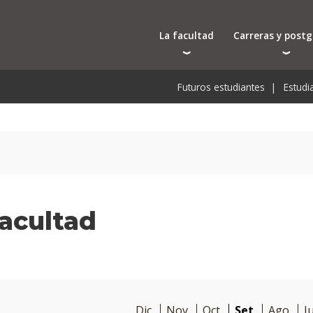
La facultad
Carreras y post
Autoridades
Carreras universit
Bec
Futuros estudiantes
Estudi
Docentes
Tecnicaturas
Bec
Investigación
Postgrados
Bec
Laboratorios e infraestructura
Programas y semin
De
Cursos cortos
Pre
Toda la oferta ac
acultad
Dic
Nov
Oct
Set
Ago
Ju