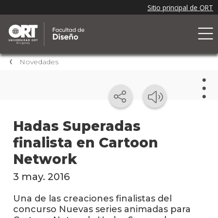
Novedades
Nov
Hadas Superadas
finalista en Cartoon
Nove
de la
Network
facul
3 may. 2016
Próxi
event
Una de las creaciones finalistas del
concurso Nuevas series animadas para
Event