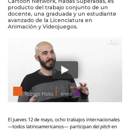
Cartoon Network, Hadas Superadas, es
anter
producto del trabajo conjunto de un
docente, una graduada y un estudiante
Testi
avanzado de la Licenciatura en
Animación y Videojuegos.
La
facul
en
los
medio
Blog
de
análisi
y
tende
en
diseñ
El jueves 12 de mayo, ocho trabajos internacionales
—todos latinoamericanos— participan del
pitch
en