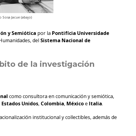
tendencias
en
o Sosa Jacue (abajo)
diseño
ón y Semiótica
por la
Pontifícia Universidade
s Humanidades, del
Sistema Nacional de
ito de la investigación
onal
como consultora en comunicación y semiótica,
,
Estados Unidos
,
Colombia
,
México
e
Italia
.
onalización institucional y collectibles, además de