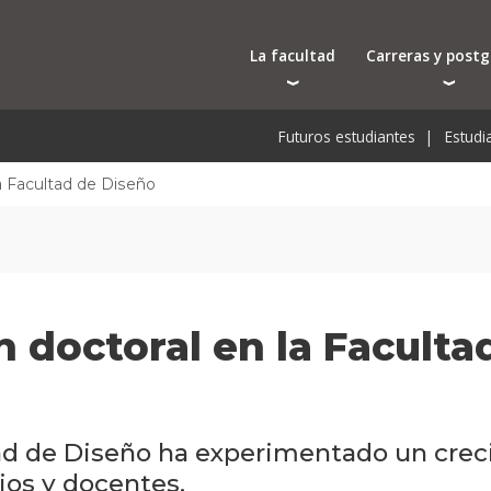
La facultad
Carreras y post
Autoridades
Carreras universit
Bec
Futuros estudiantes
Estudi
Docentes
Tecnicaturas
Bec
Investigación
Postgrados
Bec
la Facultad de Diseño
Laboratorios e infraestructura
Programas y semin
De
Cursos cortos
Pre
Toda la oferta ac
n doctoral en la Faculta
ltad de Diseño ha experimentado un cre
ios y docentes.