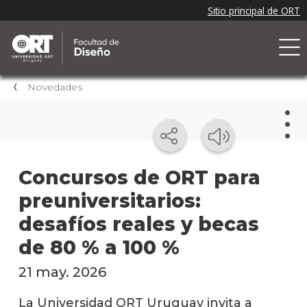
Novedades
Nov
Concursos de ORT para
preuniversitarios:
Nove
de la
desafíos reales y becas
facul
de 80 % a 100 %
Próxi
event
21 may. 2026
Event
La Universidad ORT Uruguay invita a