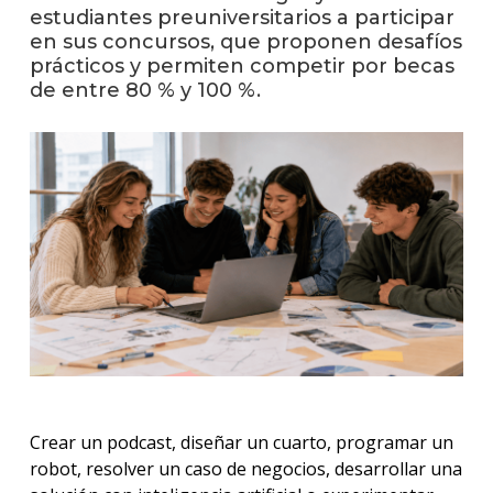
anter
estudiantes preuniversitarios a participar
en sus concursos, que proponen desafíos
Testi
prácticos y permiten competir por becas
de entre 80 % y 100 %.
La
facul
en
los
medio
Blog
de
análisi
y
tende
en
diseñ
Crear un podcast, diseñar un cuarto, programar un
robot, resolver un caso de negocios, desarrollar una