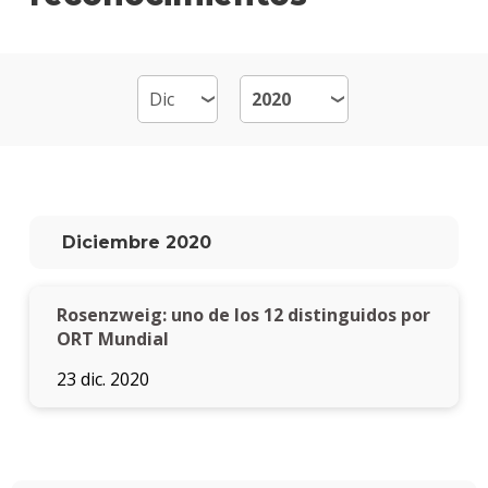
Mult
Mater
Becas
dispo
Por
qué
estud
Diciembre 2020
Diseñ
Multi
Rosenzweig: uno de los 12 distinguidos por
Qué
hace
ORT Mundial
los
23 dic. 2020
gradu
Traba
finale
de