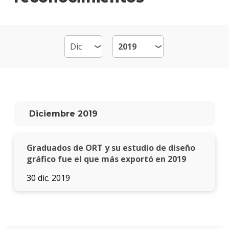
Mult
Mater
Becas
dispo
Por
qué
estud
Diciembre 2019
Diseñ
Multi
Graduados de ORT y su estudio de diseño
Qué
hace
gráfico fue el que más exportó en 2019
los
30 dic. 2019
gradu
Traba
finale
de