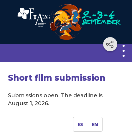
Inte
Anim
Short film submission
Fest
Submissions open. The deadline is
Term
&
August 1, 2026.
Condi
Short
ES
EN
film
submi