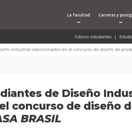
La facultad
Carreras y post
Autoridades
Carreras universit
Bec
Futuros estudiantes
Estudi
Docentes
Tecnicaturas
Bec
Investigación
Postgrados
Bec
seño Industrial seleccionados en el concurso de diseño de pro
Laboratorios e infraestructura
Programas y semin
De
Cursos cortos
Pre
Toda la oferta ac
diantes de Diseño Indus
el concurso de diseño 
ASA BRASIL