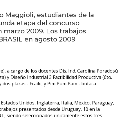
Próximos
eventos
o Maggioli, estudiantes de la
gunda etapa del concurso
Eventos
anteriores
 marzo 2009. Los trabajos
 BRASIL en agosto 2009
Testimonios
La
facultad
), a cargo de los docentes Dis. Ind. Carolina Poradosú
en
) y Diseño Industrial 3 Factibilidad Productiva (6to.
los
 y dos plazas - Fraile, y Pim Pum Pam - butaca
medios
 Estados Unidos, Inglaterra, Italia, México, Paraguay,
Blog
2 trabajos presentados desde Uruguay, 10 en la
de
ORT, siendo seleccionados únicamente estos tres
análisis
y