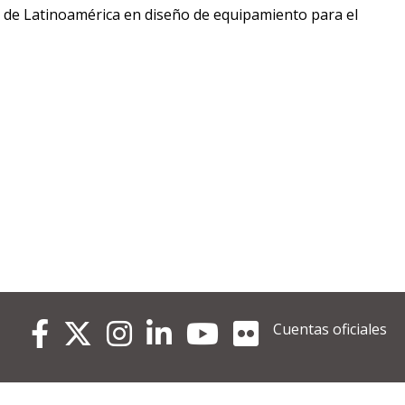
tendencias
o de Latinoamérica en diseño de equipamiento para el
en
diseño
Cuentas oficiales