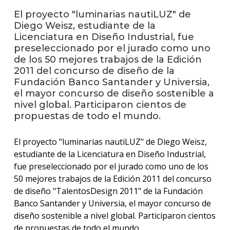
anter
El proyecto "luminarias nautiLUZ" de
Diego Weisz, estudiante de la
Testi
Licenciatura en Diseño Industrial, fue
preseleccionado por el jurado como uno
La
facul
de los 50 mejores trabajos de la Edición
en
2011 del concurso de diseño de la
los
Fundación Banco Santander y Universia,
medio
el mayor concurso de diseño sostenible a
nivel global. Participaron cientos de
Blog
propuestas de todo el mundo.
de
análisi
y
El proyecto "luminarias nautiLUZ" de Diego Weisz,
tende
estudiante de la Licenciatura en Diseño Industrial,
en
fue preseleccionado por el jurado como uno de los
diseñ
50 mejores trabajos de la Edición 2011 del concurso
de diseño "TalentosDesign 2011" de la Fundación
Banco Santander y Universia, el mayor concurso de
diseño sostenible a nivel global. Participaron cientos
de propuestas de todo el mundo.