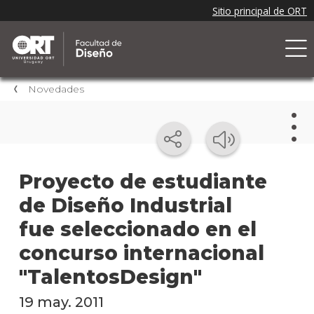
Novedades
Nov
Proyecto de estudiante
de Diseño Industrial
Nove
de la
fue seleccionado en el
facul
concurso internacional
Próxi
"TalentosDesign"
event
19 may. 2011
Event