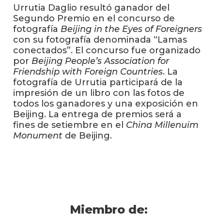
anter
Urrutia Daglio resultó ganador del
Segundo Premio en el concurso de
Testi
fotografía
Beijing in the Eyes of Foreigners
con su fotografía denominada “Lamas
La
conectados”. El concurso fue organizado
facul
por
Beijing People’s Association for
en
Friendship with Foreign Countries
. La
los
fotografía de Urrutia participará de la
medio
impresión de un libro con las fotos de
todos los ganadores y una exposición en
Blog
de
Beijing. La entrega de premios será a
análisi
fines de setiembre en el
China Millenuim
y
Monument
de Beijing.
tende
en
diseñ
Miembro de: