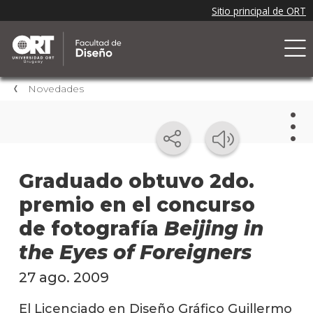
Novedades
Nov
Graduado obtuvo 2do.
premio en el concurso
Nove
de la
de fotografía
Beijing in
facul
the Eyes of Foreigners
Próxi
event
27 ago. 2009
Event
El Licenciado en Diseño Gráfico Guillermo