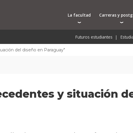
La facultad
Carreras y post
Autoridades
Carreras universit
Bec
Futuros estudiantes
Estudi
Docentes
Tecnicaturas
Bec
Investigación
Postgrados
Bec
uación del diseño en Paraguay"
Laboratorios e infraestructura
Programas y semin
De
Cursos cortos
Pre
Toda la oferta ac
cedentes y situación de