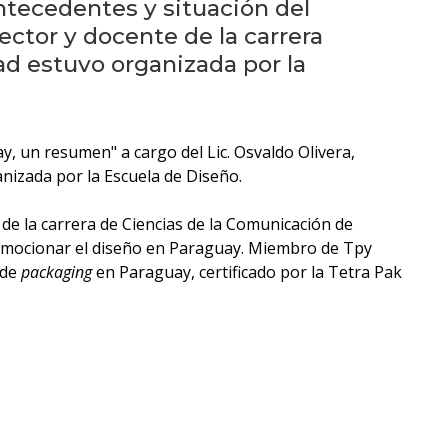
Próximos
Antecedentes y situación del
eventos
ector y docente de la carrera
ad estuvo organizada por la
Eventos
anteriores
y, un resumen" a cargo del Lic. Osvaldo Olivera,
Testimonios
anizada por la Escuela de Diseño.
La
 de la carrera de Ciencias de la Comunicación de
facultad
promocionar el diseño en Paraguay. Miembro de Tpy
en
 de
packaging
en Paraguay, certificado por la Tetra Pak
los
medios
Blog
de
análisis
y