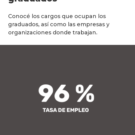
y
Vide
Conocé los cargos que ocupan los
graduados, así como las empresas y
Mater
organizaciones donde trabajan.
Qué
hace
los
gradu
Por
qué
estud
Anima
y
Video
Doce
Becas
dispo