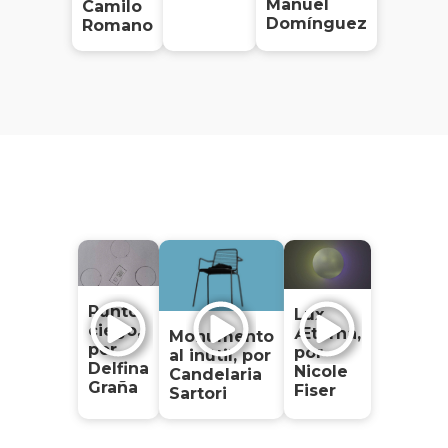
Manuel
Camilo
Domínguez
Romano
Punto
Lux
ciego,
Æterna,
Monumento
por
por
al inútil, por
Delfina
Nicole
Candelaria
Graña
Fiser
Sartori