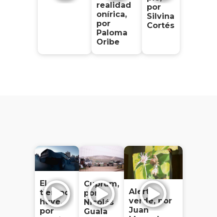
realidad
por
onírica,
Silvina
por
Cortés
Paloma
Oribe
El
Cuprum,
Alerta
tiempo
por
verde, por
huye,
Nicolás
Juan
por
Guala