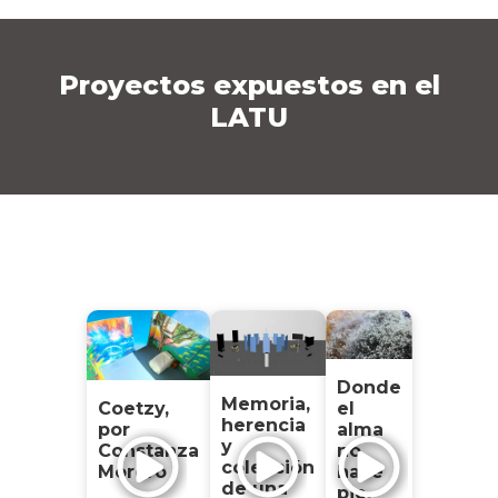
Proyectos expuestos en el
LATU
Donde
Memoria,
Coetzy,
el
herencia
por
alma
y
Constanza
no
colección
Morero
hace
de una
pie,