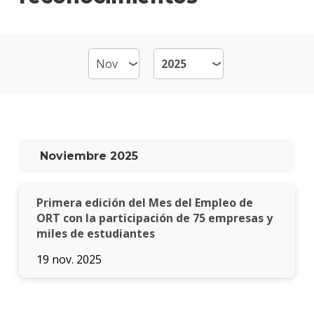
Mult
Mater
Becas
dispo
Por
qué
estud
Noviembre 2025
Diseñ
Multi
Primera edición del Mes del Empleo de
Qué
hace
ORT con la participación de 75 empresas y
los
miles de estudiantes
gradu
19 nov. 2025
Traba
finale
de