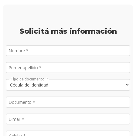
carre
Doce
Iniciá
Solicitá más información
tu
inscri
Solici
más
infor
Tipo de documento