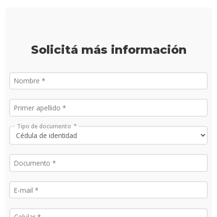
carre
Doce
Iniciá
Solicitá más información
tu
inscri
Solici
más
infor
Tipo de documento