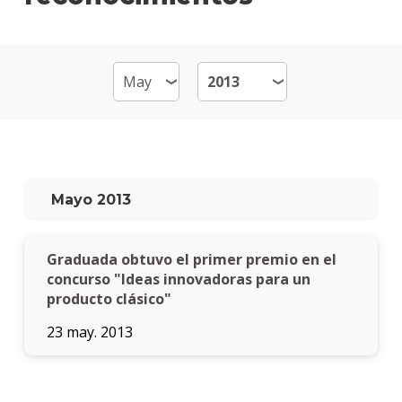
Mult
Mater
Becas
dispo
Por
qué
estud
Mayo 2013
Diseñ
Multi
Graduada obtuvo el primer premio en el
Qué
hace
concurso "Ideas innovadoras para un
los
producto clásico"
gradu
23 may. 2013
Traba
finale
de